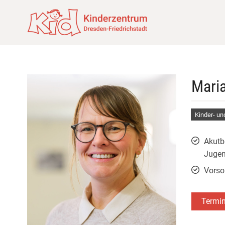
Maria
Kinder- u
Akutb
Juge
Vorso
Termi