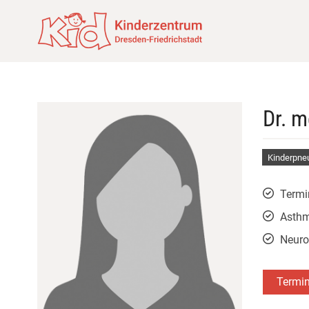
Dr. m
Kinderpneu
Termi
Asth
Neuro
Termi